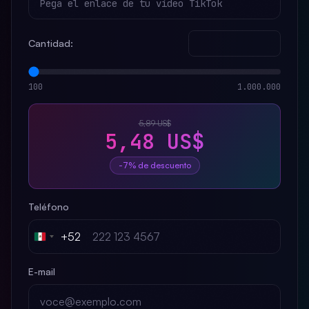
Cantidad:
100
1.000.000
5,89 US$
5,48 US$
-7% de descuento
Teléfono
+52
Mexico
+52
E-mail