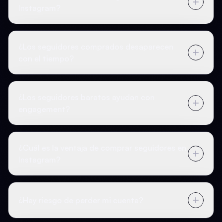
Instagram?
¿Los seguidores comprados desaparecen
con el tiempo?
¿Los seguidores baratos ayudan con
engagement?
¿Cuál es la ventaja de comprar seguidores en
Instagram?
¿Hay riesgo de perder mi cuenta?