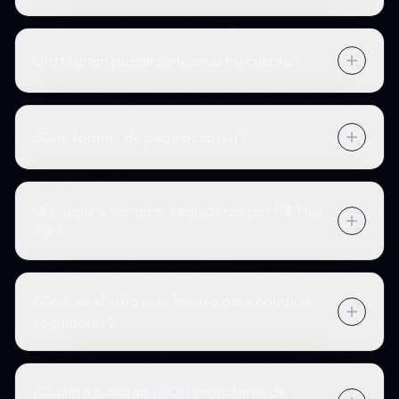
¿Instagram puede sancionar mi cuenta?
¿Qué formas de pago aceptan?
¿Es seguro comprar seguidores por R$ 1 vía
PIX?
¿Cuál es el sitio más barato para comprar
seguidores?
¿Cuánto cuestan 1.000 seguidores de