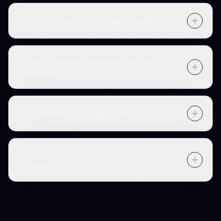
¿Comprar seguidores ayuda a vender más?
¿Puedo comprar seguidores para perfil
comercial?
¿Qué métodos de pago aceptan?
¿Necesito informar mi contraseña de
Instagram?