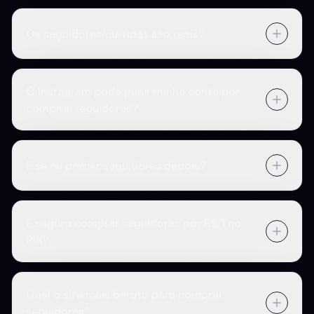
Os seguidores/curtidas são reais?
O Instagram pode punir minha conta por
comprar seguidores?
E se eu perder seguidores depois?
É seguro comprar seguidores por R$ 1 no
PIX?
Qual o site mais barato para comprar
seguidores?