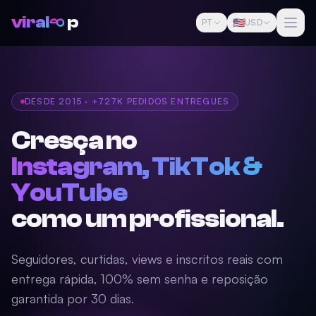
viral
p
🇺🇸
PT
USD
DESDE 2015 · +727K PEDIDOS ENTREGUES
Cresça no
Instagram, TikTok &
YouTube
como um profissional.
Seguidores, curtidas, views e inscritos reais com
entrega rápida, 100% sem senha e reposição
garantida por 30 dias.