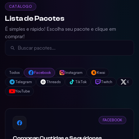
CATÁLOGO
Lista de Pacotes
É simples e rápido! Escolha seu pacote e clique em
comprar!
Todos
Facebook
Instagram
Kwai
Telegram
Threads
TikTok
Twitch
X
YouTube
FACEBOOK
Comprar Curtidas e Seguidores