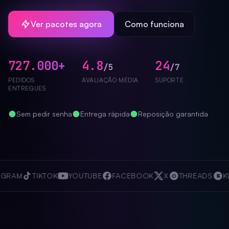
Ver pacotes agora
Como funciona
727.000+
4.8
24
/5
/7
PEDIDOS
AVALIAÇÃO MÉDIA
SUPORTE
ENTREGUES
Sem pedir senha
Entrega rápida
Reposição garantida
GRAM
TIKTOK
YOUTUBE
FACEBOOK
X
THREADS
KW