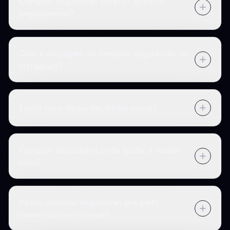
Comprar seguidores baratos ajuda no
engajamento?
Qual a vantagem de comprar seguidores no
Instagram?
Existe risco de perder minha conta?
Comprar seguidores pode ajudar a vender
mais?
Posso comprar seguidores pra perfil
comercial/profissional?