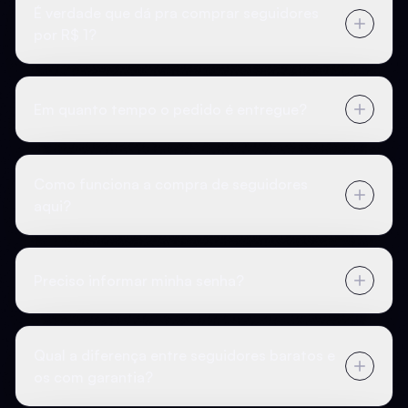
É verdade que dá pra comprar seguidores
por R$ 1?
Em quanto tempo o pedido é entregue?
Como funciona a compra de seguidores
aqui?
Preciso informar minha senha?
Qual a diferença entre seguidores baratos e
os com garantia?