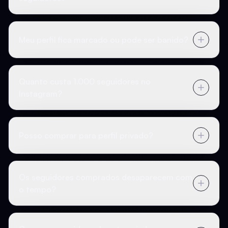
Meu perfil fica marcado ou pode ser banido?
Quanto custa 1.000 seguidores no
Instagram?
Posso comprar para perfil privado?
Os seguidores comprados desaparecem com
o tempo?