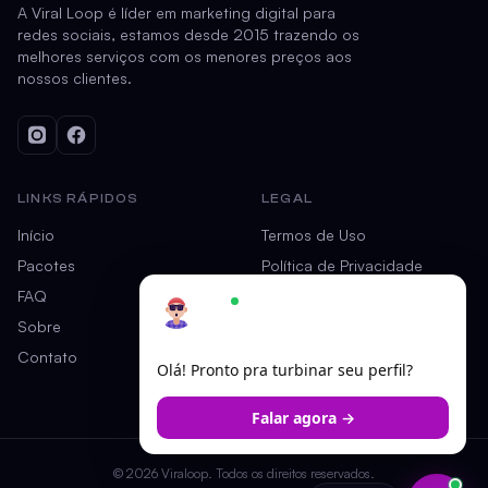
A Viral Loop é líder em marketing digital para
redes sociais, estamos desde 2015 trazendo os
melhores serviços com os menores preços aos
nossos clientes.
LINKS RÁPIDOS
LEGAL
Início
Termos de Uso
Pacotes
Política de Privacidade
FAQ
Garantia
Ariel
×
Online — responde em segundos
Sobre
Contato
Olá! Pronto pra turbinar seu perfil?
Falar agora →
© 2026 Viraloop. Todos os direitos reservados.