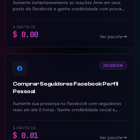
Aumente instantaneamente as reações Amei em seus
posts do Facebook e ganhe credibilidade com prova
social real. Entrega rápida e garantida para impulsionar
o alcance orgânico.
A PARTIR DE
$ 0.00
Ver pacote
FACEBOOK
Comprar Seguidores Facebook Perfil
Pessoal
Aumente sua presença no Facebook com seguidores
reais em até 6 horas. Ganhe credibilidade social e
destaque seu perfil com entrega garantida.
A PARTIR DE
$ 0.01
Ver pacote