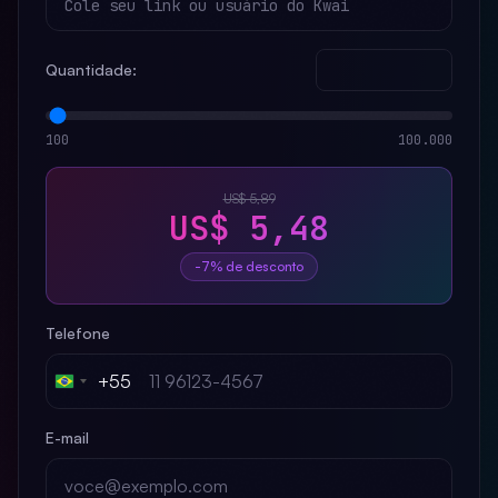
Quantidade:
100
100.000
US$ 5,89
US$ 5,48
-7% de desconto
Telefone
+55
Brazil
+55
E-mail