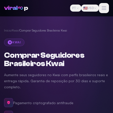
viral
p
🇺🇸
PT
USD
Início
/
Kwai
/
Comprar Seguidores Brasileiros Kwai
KWAI
Comprar Seguidores
Brasileiros Kwai
Aumente seus seguidores no Kwai com perfis brasileiros reais e
entrega rápida. Garantia de reposição por 30 dias e suporte
completo.
Pagamento criptografado antifraude