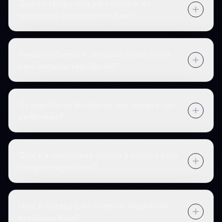
Quanto tempo leva para receber os
seguidores brasileiros no Kwai?
Preciso informar a senha da minha conta
para comprar seguidores?
Os seguidores brasileiros que compro são
perfis reais?
Qual é a quantidade mínima e máxima para
comprar seguidores?
Qual é o preço para comprar seguidores
brasileiros Kwai?