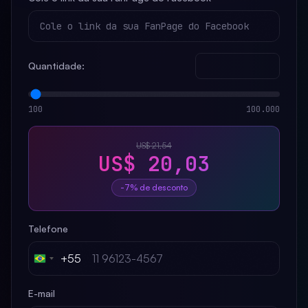
Quantidade:
100
100.000
US$ 21,54
US$ 20,03
-7% de desconto
Telefone
+55
Brazil
+55
E-mail