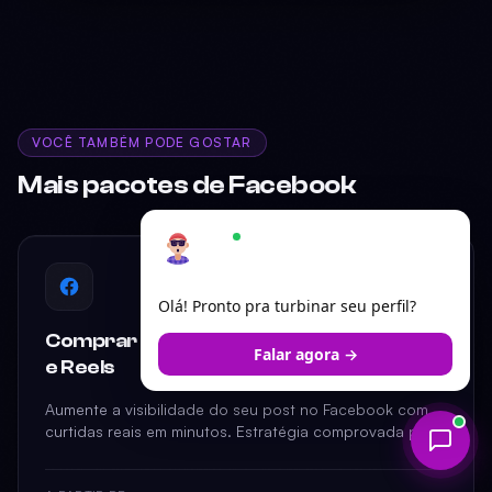
VOCÊ TAMBÉM PODE GOSTAR
Mais pacotes de Facebook
Ariel
×
Online — responde em segundos
FACEBOOK
Olá! Pronto pra turbinar seu perfil?
Comprar Curtidas Facebook para Posts
Falar agora →
e Reels
Aumente a visibilidade do seu post no Facebook com
curtidas reais em minutos. Estratégia comprovada para
potencializar alcance e engajamento de forma imediata.