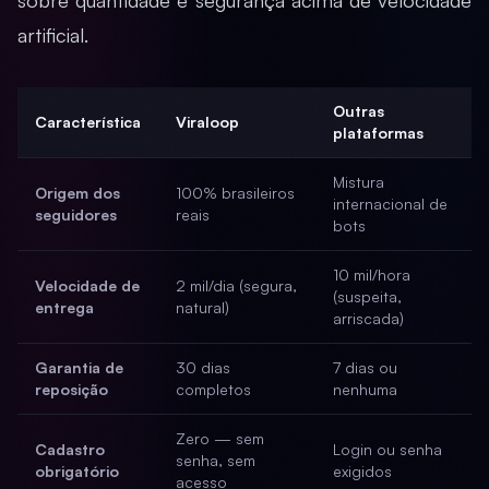
sobre quantidade e segurança acima de velocidade
artificial.
Outras
Característica
Viraloop
plataformas
Mistura
Origem dos
100% brasileiros
internacional de
seguidores
reais
bots
10 mil/hora
Velocidade de
2 mil/dia (segura,
(suspeita,
entrega
natural)
arriscada)
Garantia de
30 dias
7 dias ou
reposição
completos
nenhuma
Zero — sem
Cadastro
Login ou senha
senha, sem
obrigatório
exigidos
acesso