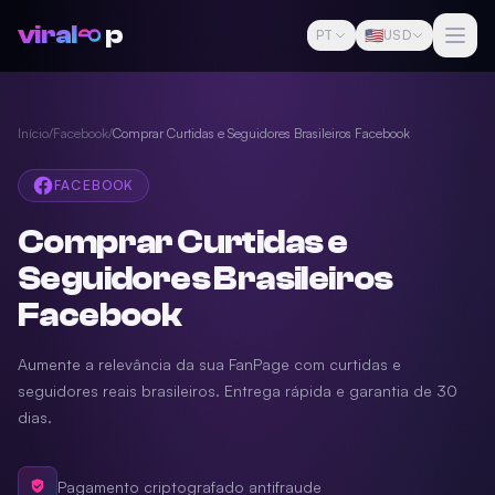
viral
p
🇺🇸
PT
USD
Início
/
Facebook
/
Comprar Curtidas e Seguidores Brasileiros Facebook
FACEBOOK
Comprar Curtidas e
Seguidores Brasileiros
Facebook
Aumente a relevância da sua FanPage com curtidas e
seguidores reais brasileiros. Entrega rápida e garantia de 30
dias.
Pagamento criptografado antifraude