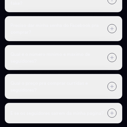
fake?
Preciso dar minha senha do Facebook pra
comprar?
Qual é o número mínimo e máximo de
seguidores?
Qual o preço pra comprar curtidas e
seguidores?
E se os seguidores saírem da minha página?