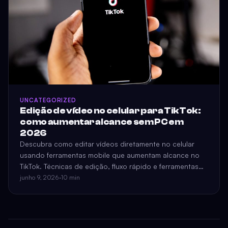
UNCATEGORIZED
Edição de vídeo no celular para TikTok:
como aumentar alcance sem PC em
2026
Descubra como editar vídeos diretamente no celular
usando ferramentas mobile que aumentam alcance no
TikTok. Técnicas de edição, fluxo rápido e ferramentas
essenciais para 2026.
junho 9, 2026
·
10 min