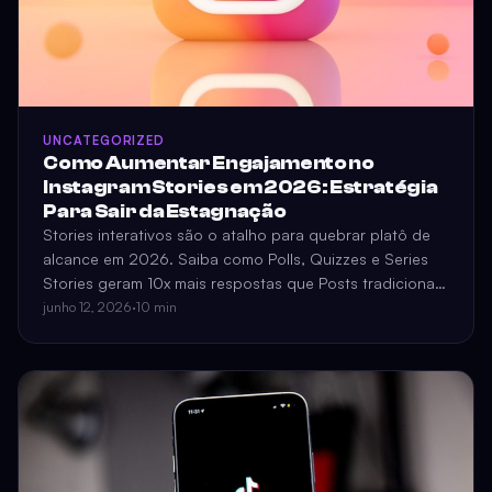
UNCATEGORIZED
Como Aumentar Engajamento no
Instagram Stories em 2026: Estratégia
Para Sair da Estagnação
Stories interativos são o atalho para quebrar platô de
alcance em 2026. Saiba como Polls, Quizzes e Series
Stories geram 10x mais respostas que Posts tradicionais
e alimentam o algoritmo do Instagram.
junho 12, 2026
·
10 min