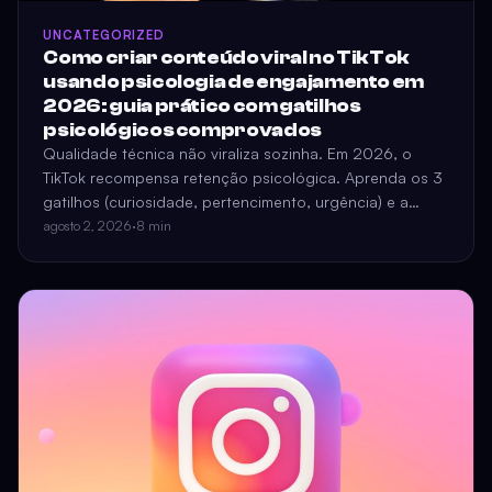
UNCATEGORIZED
Como criar conteúdo viral no TikTok
usando psicologia de engajamento em
2026: guia prático com gatilhos
psicológicos comprovados
Qualidade técnica não viraliza sozinha. Em 2026, o
TikTok recompensa retenção psicológica. Aprenda os 3
gatilhos (curiosidade, pertencimento, urgência) e a
estrutura dos primeiros 3 segundos que impede o
agosto 2, 2026
·
8 min
deslize.