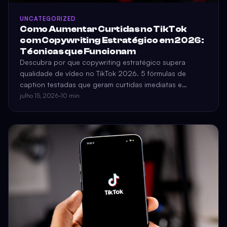
UNCATEGORIZED
Como Aumentar Curtidas no TikTok
com Copywriting Estratégico em 2026:
Técnicas que Funcionam
Descubra por que copywriting estratégico supera
qualidade de vídeo no TikTok 2026. 5 fórmulas de
caption testadas que geram curtidas imediatas e
derrubam shadowban.
julho 15, 2026
·
10 min