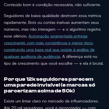
Conteúdo bom é condição necessária, não suficiente.
Seguidores de baixa qualidade destroem essa métrica
rapidamente. Bots ou contas inativas aumentam seus
números, mas não interagem — e o algoritmo registra
esse silêncio.
Automação segmentada entrega
crescimento com mais consistência e menor risco,
construindo uma base real que resiste à análise de
qualquer auditoria de audiência
. A diferença está no
tipo de crescimento que você escolhe — e ela é brutal.
Por que 12k seguidores parecem
uma parede invisível (e marcas só
parcerizam acima de 50k)
Existe um limiar claro no mercado de influenciadores.
Até 20 mil seguidores, você é microcriador — com