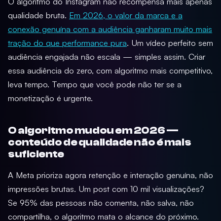
O algoritmo do Instagram não recompensa mais apenas
qualidade bruta.
Em 2026, o valor da marca e a
conexão genuína com a audiência ganharam muito mais
tração do que performance pura
. Um vídeo perfeito sem
audiência engajada não escala — simples assim. Criar
essa audiência do zero, com algoritmo mais competitivo,
leva tempo. Tempo que você pode não ter se a
monetização é urgente.
O algoritmo mudou em 2026 —
conteúdo de qualidade não é mais
suficiente
A Meta prioriza agora retenção e interação genuína, não
impressões brutas. Um post com 10 mil visualizações?
Se 95% das pessoas não comenta, não salva, não
compartilha, o algoritmo mata o alcance do próximo.