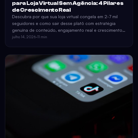
para Loja Virtual Sem Agência: 4 Pilares
de Crescimento Real
Descubra por que sua loja virtual congela em 2-7 mil
seguidores e como sair desse platô com estratégia
genuína de conteúdo, engajamento real e crescimento
acelerado — sem contratar agência.
julho 14, 2026
·
11 min