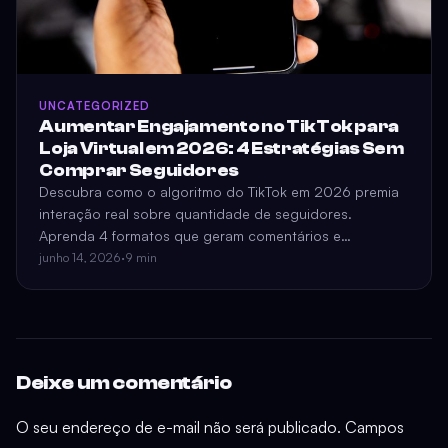
UNCATEGORIZED
Aumentar Engajamento no TikTok para
Loja Virtual em 2026: 4 Estratégias Sem
Comprar Seguidores
Descubra como o algoritmo do TikTok em 2026 premia
interação real sobre quantidade de seguidores.
Aprenda 4 formatos que geram comentários e
conversão para e-commerce.
junho 14, 2026
·
9 min
Deixe um comentário
O seu endereço de e-mail não será publicado.
Campos