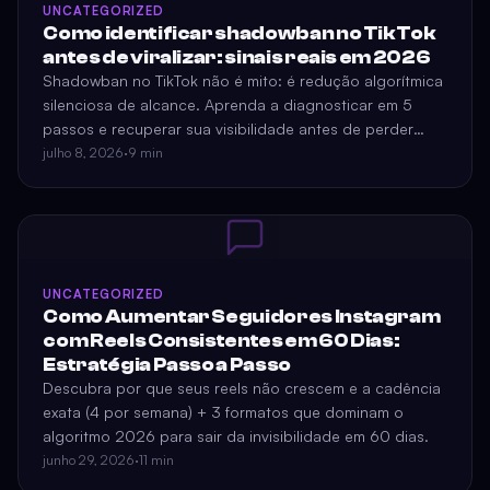
UNCATEGORIZED
Como identificar shadowban no TikTok
antes de viralizar: sinais reais em 2026
Shadowban no TikTok não é mito: é redução algorítmica
silenciosa de alcance. Aprenda a diagnosticar em 5
passos e recuperar sua visibilidade antes de perder
crescimento.
julho 8, 2026
·
9 min
UNCATEGORIZED
Como Aumentar Seguidores Instagram
com Reels Consistentes em 60 Dias:
Estratégia Passo a Passo
Descubra por que seus reels não crescem e a cadência
exata (4 por semana) + 3 formatos que dominam o
algoritmo 2026 para sair da invisibilidade em 60 dias.
junho 29, 2026
·
11 min