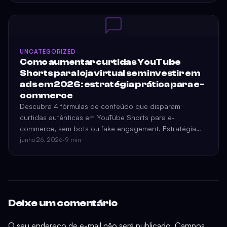
UNCATEGORIZED
Como aumentar curtidas YouTube
Shorts para loja virtual sem investir em
ads em 2026: estratégia prática para e-
commerce
Descubra 4 fórmulas de conteúdo que disparam
curtidas autênticas em YouTube Shorts para e-
commerce, sem bots ou fake engagement. Estratégia
pronta para 2026.
junho 26, 2026
·
9 min
Deixe um comentário
O seu endereço de e-mail não será publicado.
Campos