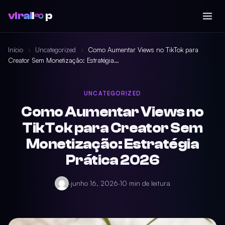
viral
l
p
Início
›
Uncategorized
›
Como Aumentar Views no TikTok para
Creator Sem Monetização: Estratégia…
UNCATEGORIZED
Como Aumentar Views no
TikTok para Creator Sem
Monetização: Estratégia
Prática 2026
·
junho 16, 2026
·
10 min de leitura