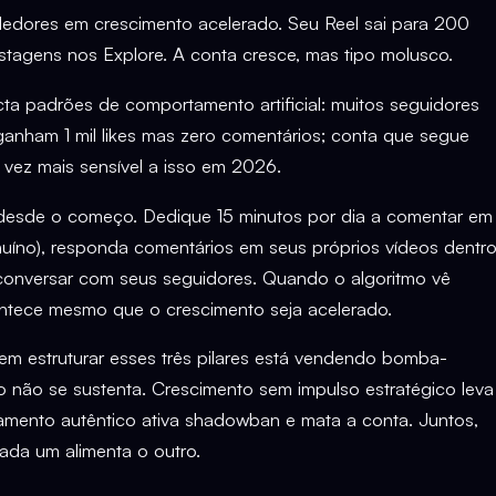
edores em crescimento acelerado. Seu Reel sai para 200
tagens nos Explore. A conta cresce, mas tipo molusco.
 padrões de comportamento artificial: muitos seguidores
anham 1 mil likes mas zero comentários; conta que segue
 vez mais sensível a isso em 2026.
l desde o começo. Dedique 15 minutos por dia a comentar em
uíno), responda comentários em seus próprios vídeos dentr
a conversar com seus seguidores. Quando o algoritmo vê
ntece mesmo que o crescimento seja acelerado.
m estruturar esses três pilares está vendendo bomba-
o não se sustenta. Crescimento sem impulso estratégico leva
mento autêntico ativa shadowban e mata a conta. Juntos,
ada um alimenta o outro.