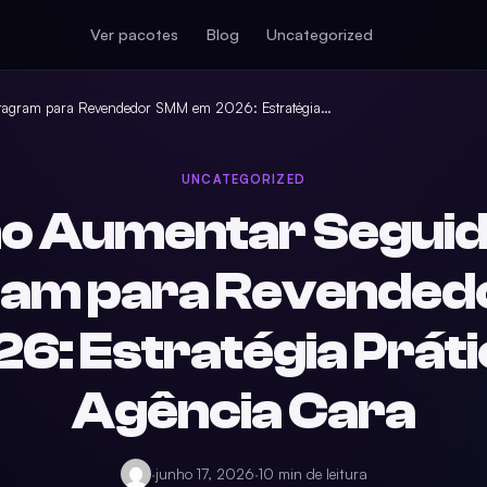
Ver pacotes
Blog
Uncategorized
tagram para Revendedor SMM em 2026: Estratégia…
UNCATEGORIZED
o Aumentar Seguid
ram para Revende
6: Estratégia Prát
Agência Cara
·
junho 17, 2026
·
10 min de leitura