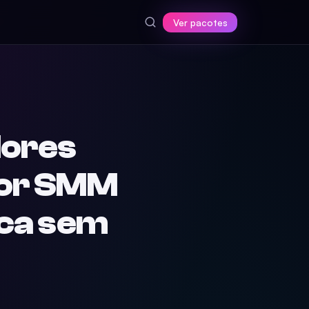
Ver pacotes
ores
dor SMM
ica sem