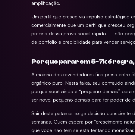
amplificação.
Um perfil que cresce via impulso estratégico
comercialmente que um perfil que cresceu o
precisa dessa prova social rápido — não porq
de portfólio e credibilidade para vender servi
Por que parar em 5-7k é regra
A maioria dos revendedores fica presa entre 
orgânico puro. Nesta faixa, seu conteúdo ainda
porque você ainda é “pequeno demais” para se
ser novo, pequeno demais para ter poder de dis
Sair deste patamar exige decisão consciente d
semanas. Quem espera por “crescimento natur
que você não tem se está tentando monetizar.