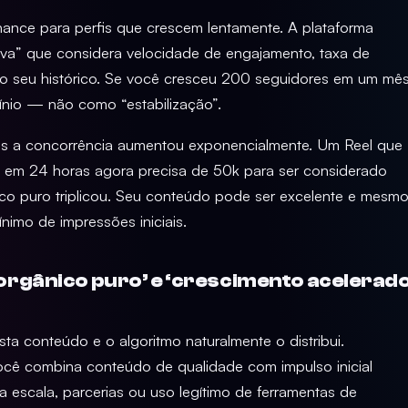
nce para perfis que crescem lentamente. A plataforma
iva” que considera velocidade de engajamento, taxa de
o seu histórico. Se você cresceu 200 seguidores em um mê
línio — não como “estabilização”.
mas a concorrência aumentou exponencialmente. Um Reel que
es em 24 horas agora precisa de 50k para ser considerado
ico puro triplicou. Seu conteúdo pode ser excelente e mesm
ínimo de impressões iniciais.
orgânico puro’ e ‘crescimento acelerad
a conteúdo e o algoritmo naturalmente o distribui.
ocê combina conteúdo de qualidade com impulso inicial
 escala, parcerias ou uso legítimo de ferramentas de