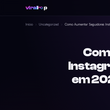
viral
l
p
Início
›
Uncategorized
›
Como Aumentar Seguidores Ins
Com
Instag
em 202